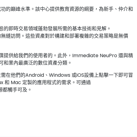
向交易成功的巔峰水準。該中心提供教育資源的綱要，為新手、仲介和
態的即時交易領域蓬勃發展所需的基本技術和見解。
易工具的無縫訪問。這些資產對於構建和部署複雜的交易策略是無價
我們的使用者的。此外，Immediate NeuPro 還與精
可和業內最廣泛的數位資產分類。
需在他們的Android、Windows 或iOS設備上點擊一下即可冒
ux 和 Mac 定製的應用程式的需求。可通過
易資源都觸手可及。