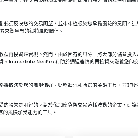
比平臺允許在交易策略部署到動蕩的即時市場之前對其進行細緻
劃必須反映您的交易願望，並牢牢植根於您承擔風險的意願。這
多種因素來衡量您的獨特風險閾值。
收益再投資來實現。然而，由於固有的風險，將大部分儲蓄投入
mmediate NeuPro 有助於通過審慎的再投資來滋養您
略將取決於您的風險偏好、財務狀況和所選的金融工具。並非所
受的損失是明智的。對於像加密貨幣交易這樣波動的企業，建議
和評估您的風險承受能力的工具。