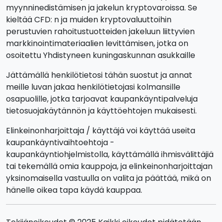
myynninedistämisen ja jakelun kryptovaroissa. Se
kieltää CFD: n ja muiden kryptovaluuttoihin
perustuvien rahoitustuotteiden jakeluun liittyvien
markkinointimateriaalien levittämisen, jotka on
osoitettu Yhdistyneen kuningaskunnan asukkaille
Jättämällä henkilötietosi tähän suostut ja annat
meille luvan jakaa henkilötietojasi kolmansille
osapuolille, jotka tarjoavat kaupankäyntipalveluja
tietosuojakäytännön ja käyttöehtojen mukaisesti.
Elinkeinonharjoittaja / käyttäjä voi käyttää useita
kaupankäyntivaihtoehtoja -
kaupankäyntiohjelmistolla, käyttämällä ihmisvälittäjiä
tai tekemällä omia kauppoja, ja elinkeinonharjoittajan
yksinomaisella vastuulla on valita ja päättää, mikä on
hänelle oikea tapa käydä kauppaa.