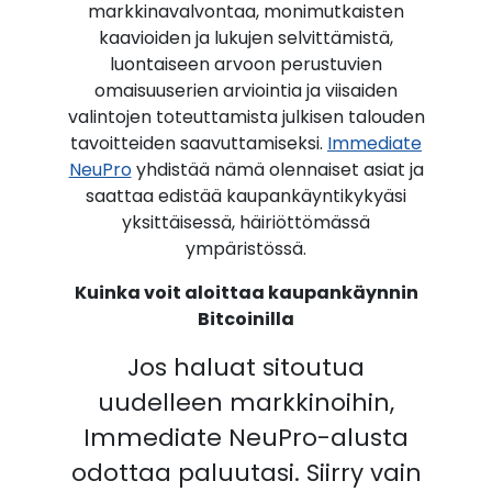
markkinavalvontaa, monimutkaisten
kaavioiden ja lukujen selvittämistä,
luontaiseen arvoon perustuvien
omaisuuserien arviointia ja viisaiden
valintojen toteuttamista julkisen talouden
tavoitteiden saavuttamiseksi.
Immediate
NeuPro
yhdistää nämä olennaiset asiat ja
saattaa edistää kaupankäyntikykyäsi
yksittäisessä, häiriöttömässä
ympäristössä.
Kuinka voit aloittaa kaupankäynnin
Bitcoinilla
Jos haluat sitoutua
uudelleen markkinoihin,
Immediate NeuPro-alusta
odottaa paluutasi. Siirry vain