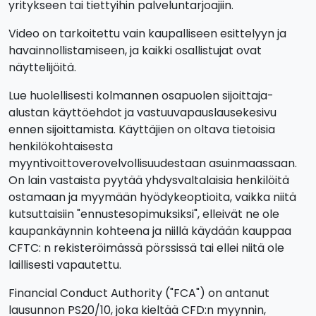
yritykseen tai tiettyihin palveluntarjoajiin.
Video on tarkoitettu vain kaupalliseen esittelyyn ja
havainnollistamiseen, ja kaikki osallistujat ovat
näyttelijöitä.
Lue huolellisesti kolmannen osapuolen sijoittaja-
alustan käyttöehdot ja vastuuvapauslausekesivu
ennen sijoittamista. Käyttäjien on oltava tietoisia
henkilökohtaisesta
myyntivoittoverovelvollisuudestaan asuinmaassaan.
On lain vastaista pyytää yhdysvaltalaisia henkilöitä
ostamaan ja myymään hyödykeoptioita, vaikka niitä
kutsuttaisiin "ennustesopimuksiksi", elleivät ne ole
kaupankäynnin kohteena ja niillä käydään kauppaa
CFTC: n rekisteröimässä pörssissä tai ellei niitä ole
laillisesti vapautettu.
Financial Conduct Authority ("FCA") on antanut
lausunnon PS20/10, joka kieltää CFD:n myynnin,