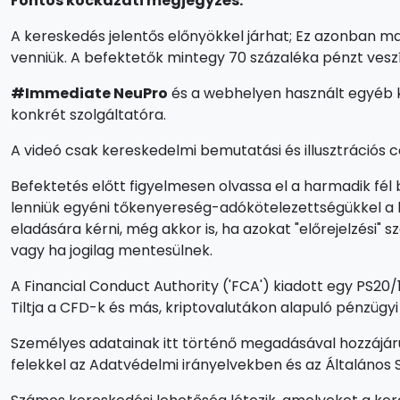
Fontos kockázati megjegyzés:
A kereskedés jelentős előnyökkel járhat; Ez azonban ma
venniük. A befektetők mintegy 70 százaléka pénzt veszí
#Immediate NeuPro
és a webhelyen használt egyéb k
konkrét szolgáltatóra.
A videó csak kereskedelmi bemutatási és illusztrációs c
Befektetés előtt figyelmesen olvassa el a harmadik fél b
lenniük egyéni tőkenyereség-adókötelezettségükkel a l
eladására kérni, még akkor is, ha azokat "előrejelzési"
vagy ha jogilag mentesülnek.
A Financial Conduct Authority ('FCA') kiadott egy PS20/
Tiltja a CFD-k és más, kriptovalutákon alapuló pénzügy
Személyes adatainak itt történő megadásával hozzájár
felekkel az Adatvédelmi irányelvekben és az Általános