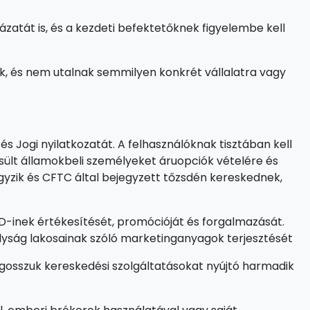
zatát is, és a kezdeti befektetőknek figyelembe kell
, és nem utalnak semmilyen konkrét vállalatra vagy
és Jogi nyilatkozatát. A felhasználóknak tisztában kell
sült államokbeli személyeket áruopciók vételére és
egyzik és CFTC által bejegyzett tőzsdén kereskednek,
CFD-inek értékesítését, promócióját és forgalmazását.
ályság lakosainak szóló marketinganyagok terjesztését
gosszuk kereskedési szolgáltatásokat nyújtó harmadik