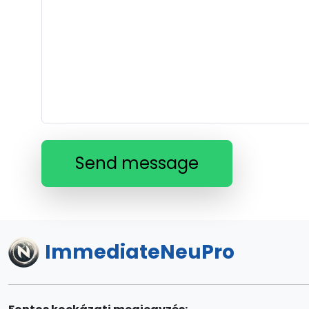
Send message
ImmediateNeuPro