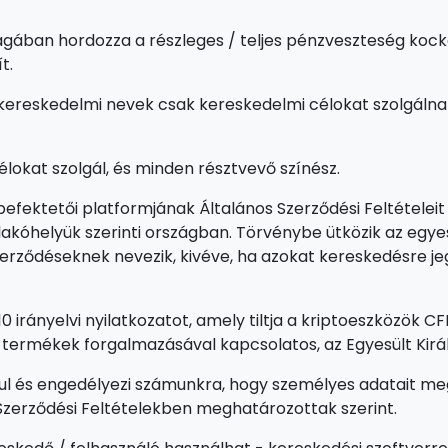
gában hordozza a részleges / teljes pénzveszteség kocká
t.
ereskedelmi nevek csak kereskedelmi célokat szolgálnak
élokat szolgál, és minden résztvevő színész.
efektetői platformjának Általános Szerződési Feltételeit 
akóhelyük szerinti országban. Törvénybe ütközik az egye
 szerződéseknek nevezik, kivéve, ha azokat kereskedésre j
10 irányelvi nyilatkozatot, amely tiltja a kriptoeszközök 
i termékek forgalmazásával kapcsolatos, az Egyesült Kir
ul és engedélyezi számunkra, hogy személyes adatait me
 Szerződési Feltételekben meghatározottak szerint.