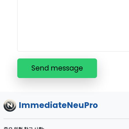
Send message
ImmediateNeuPro