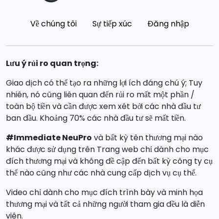
Về chúng tôi
Sự tiếp xúc
Đăng nhập
Lưu ý rủi ro quan trọng:
Giao dịch có thể tạo ra những lợi ích đáng chú ý; Tuy
nhiên, nó cũng liên quan đến rủi ro mất một phần /
toàn bộ tiền và cần được xem xét bởi các nhà đầu tư
ban đầu. Khoảng 70% các nhà đầu tư sẽ mất tiền.
#Immediate NeuPro
và bất kỳ tên thương mại nào
khác được sử dụng trên Trang web chỉ dành cho mục
đích thương mại và không đề cập đến bất kỳ công ty cụ
thể nào cũng như các nhà cung cấp dịch vụ cụ thể.
Video chỉ dành cho mục đích trình bày và minh họa
thương mại và tất cả những người tham gia đều là diễn
viên.